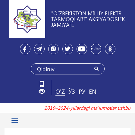
"O`ZBEKISTON MILLIY ELEKTR
TARMOQLARI" AKSIYADORLIK
JAMIYATI
O'Z
ЎЗ
РУ
EN
2019–2024-yillardagi maʼlumotlar ushb
Toggle
navigation