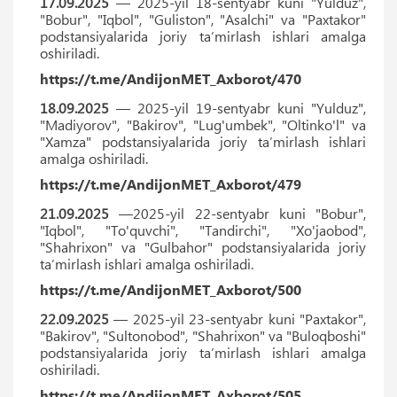
17.09.2025
— 2025-yil 18-sentyabr kuni "Yulduz",
"Bobur", "Iqbol", "Guliston", "Asalchi" va "Paxtakor"
podstansiyalarida joriy ta’mirlash ishlari amalga
oshiriladi.
https://t.me/AndijonMET_Axborot/470
18.09.2025
— 2025-yil 19-sentyabr kuni "Yulduz",
"Madiyorov", "Bakirov", "Lug'umbek", "Oltinko'l" va
"Xamza" podstansiyalarida joriy ta’mirlash ishlari
amalga oshiriladi.
https://t.me/AndijonMET_Axborot/479
21.09.2025
—2025-yil 22-sentyabr kuni "Bobur",
"Iqbol", "To'quvchi", "Tandirchi", "Xo'jaobod",
"Shahrixon" va "Gulbahor" podstansiyalarida joriy
ta’mirlash ishlari amalga oshiriladi.
https://t.me/AndijonMET_Axborot/500
22.09.2025
— 2025-yil 23-sentyabr kuni "Paxtakor",
"Bakirov", "Sultonobod", "Shahrixon" va "Buloqboshi"
podstansiyalarida joriy ta’mirlash ishlari amalga
oshiriladi.
https://t.me/AndijonMET_Axborot/505