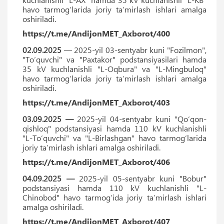
havo tarmogʻlarida joriy ta’mirlash ishlari amalga
oshiriladi.
https://t.me/AndijonMET_Axborot/400
02.09.2025
— 2025-yil 03-sentyabr kuni "Fozilmon",
"Toʻquvchi" va "Paxtakor" podstansiyasilari hamda
35 kV kuchlanishli "L-Oqbura" va "L-Mingbuloq"
havo tarmogʻlarida joriy ta’mirlash ishlari amalga
oshiriladi.
https://t.me/AndijonMET_Axborot/403
03.09.2025 —
2025-yil 04-sentyabr kuni "Qoʻqon-
qishloq" podstansiyasi hamda 110 kV kuchlanishli
"L-Toʻquvchi" va "L-Birlashgan" havo tarmogʻlarida
joriy ta’mirlash ishlari amalga oshiriladi.
https://t.me/AndijonMET_Axborot/406
04.09.2025 —
2025-yil 05-sentyabr kuni "Bobur"
podstansiyasi hamda 110 kV kuchlanishli "L-
Chinobod" havo tarmogʻida joriy ta’mirlash ishlari
amalga oshiriladi.
https://t.me/AndijonMET_Axborot/407