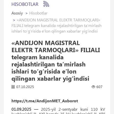
HISOBOTLAR
Asosiy
Hisobotlar
«ANDIJON MAGISTRAL ELEKTR TARMOQLARI»
FILIALI telegram kanalida rejalashtirilgan ta’mirlash
ishlari to‘g‘risida e’lon qilingan xabarlar yig‘indisi
«ANDIJON MAGISTRAL
ELEKTR TARMOQLARI» FILIALI
telegram kanalida
rejalashtirilgan ta’mirlash
ishlari to‘g‘risida e’lon
qilingan xabarlar yig‘indisi
07.10.2025
607
https://t.me/AndijonMET_Axborot
01.09.2025 —
2025-yil 2-sentyabr kuni 110 kV
kuchlanishli "L-AX" hamda 35 kV kuchlanishli "L-KB"