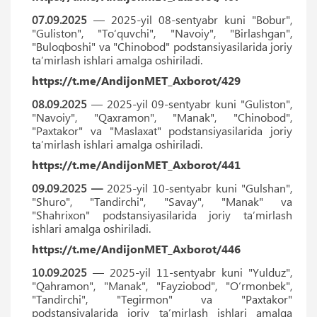
07.09.2025
— 2025-yil 08-sentyabr kuni "Bobur",
"Guliston", "Toʻquvchi", "Navoiy", "Birlashgan",
"Buloqboshi" va "Chinobod" podstansiyasilarida joriy
ta’mirlash ishlari amalga oshiriladi.
https://t.me/AndijonMET_Axborot/429
08.09.2025
— 2025-yil 09-sentyabr kuni "Guliston",
"Navoiy", "Qaxramon", "Manak", "Chinobod",
"Paxtakor" va "Maslaxat" podstansiyasilarida joriy
ta’mirlash ishlari amalga oshiriladi.
https://t.me/AndijonMET_Axborot/441
09.09.2025 —
2025-yil 10-sentyabr kuni "Gulshan",
"Shuro", "Tandirchi", "Savay", "Manak" va
"Shahrixon" podstansiyasilarida joriy ta’mirlash
ishlari amalga oshiriladi.
https://t.me/AndijonMET_Axborot/446
10.09.2025
— 2025-yil 11-sentyabr kuni "Yulduz",
"Qahramon", "Manak", "Fayziobod", "Oʻrmonbek",
"Tandirchi", "Tegirmon" va "Paxtakor"
podstansiyalarida joriy ta’mirlash ishlari amalga