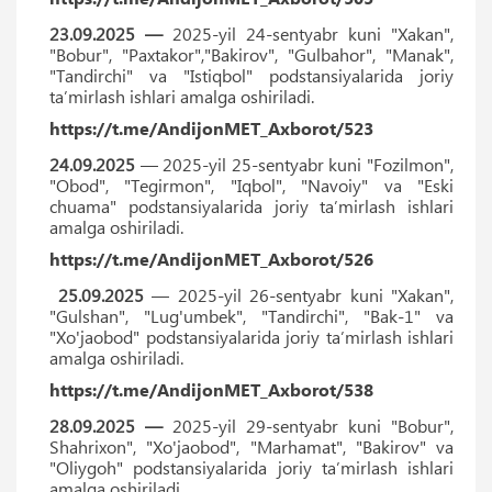
23.09.2025 —
2025-yil 24-sentyabr kuni "Xakan",
"Bobur", "Paxtakor","Bakirov", "Gulbahor", "Manak",
"Tandirchi" va "Istiqbol" podstansiyalarida joriy
ta’mirlash ishlari amalga oshiriladi.
https://t.me/AndijonMET_Axborot/523
24.09.2025
— 2025-yil 25-sentyabr kuni "Fozilmon",
"Obod", "Tegirmon", "Iqbol", "Navoiy" va "Eski
chuama" podstansiyalarida joriy ta’mirlash ishlari
amalga oshiriladi.
https://t.me/AndijonMET_Axborot/526
25.09.2025
— 2025-yil 26-sentyabr kuni "Xakan",
"Gulshan", "Lug'umbek", "Tandirchi", "Bak-1" va
"Xo'jaobod" podstansiyalarida joriy ta’mirlash ishlari
amalga oshiriladi.
https://t.me/AndijonMET_Axborot/538
28.09.2025 —
2025-yil 29-sentyabr kuni "Bobur",
Shahrixon", "Xo'jaobod", "Marhamat", "Bakirov" va
"Oliygoh" podstansiyalarida joriy ta’mirlash ishlari
amalga oshiriladi.