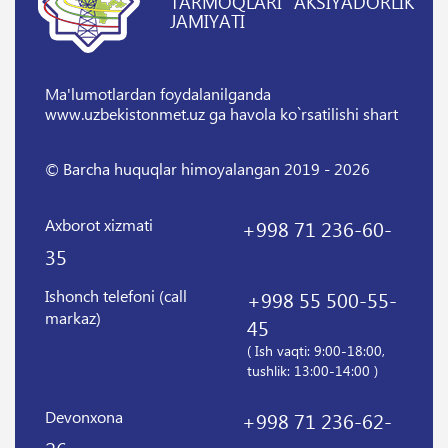
TARMOQLARI" AKSIYADORLIK
JAMIYATI
Ma'lumotlardan foydalanilganda
www.uzbekistonmet.uz ga havola ko`rsatilishi shart
© Barcha huquqlar himoyalangan 2019 - 2026
Axborot xizmati
+998 71 236-60-
35
Ishonch telefoni (call
+998 55 500-55-
markaz)
45
( Ish vaqti: 9:00-18:00,
tushlik: 13:00-14:00 )
Devonxona
+998 71 236-62-
26