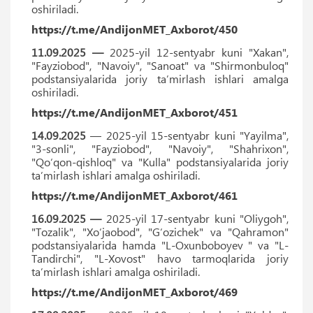
oshiriladi.
https://t.me/AndijonMET_Axborot/450
11.09.2025 —
2025-yil 12-sentyabr kuni "Xakan",
"Fayziobod", "Navoiy", "Sanoat" va "Shirmonbuloq"
podstansiyalarida joriy ta’mirlash ishlari amalga
oshiriladi.
https://t.me/AndijonMET_Axborot/451
14.09.2025
— 2025-yil 15-sentyabr kuni "Yayilma",
"3-sonli", "Fayziobod", "Navoiy", "Shahrixon",
"Qoʻqon-qishloq" va "Kulla" podstansiyalarida joriy
ta’mirlash ishlari amalga oshiriladi.
https://t.me/AndijonMET_Axborot/461
16.09.2025 —
2025-yil 17-sentyabr kuni "Oliygoh",
"Tozalik", "Xoʻjaobod", "Gʻozichek" va "Qahramon"
podstansiyalarida hamda "L-Oxunboboyev " va "L-
Tandirchi", "L-Xovost" havo tarmoqlarida joriy
ta’mirlash ishlari amalga oshiriladi.
https://t.me/AndijonMET_Axborot/469