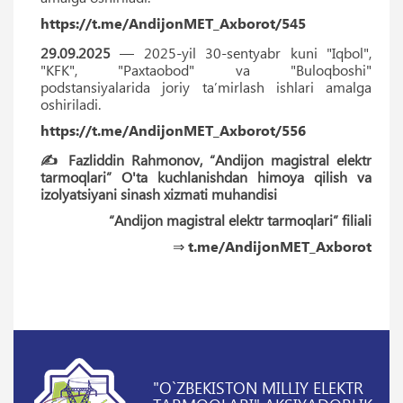
https://t.me/AndijonMET_Axborot/545
29.09.2025
— 2025-yil 30-sentyabr kuni "Iqbol",
"KFK", "Paxtaobod" va "Buloqboshi"
podstansiyalarida joriy ta’mirlash ishlari amalga
oshiriladi.
https://t.me/AndijonMET_Axborot/556
✍️ Fazliddin Rahmonov, “Andijon magistral elektr
tarmoqlari” O'ta kuchlanishdan himoya qilish va
izolyatsiyani sinash xizmati muhandisi
“Andijon magistral elektr tarmoqlari” filiali
⇒
t.me/AndijonMET_Axborot
"O`ZBEKISTON MILLIY ELEKTR