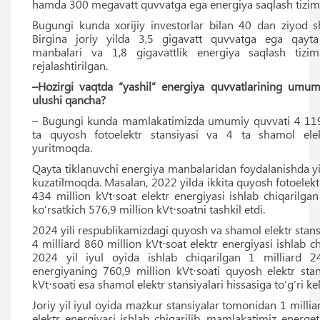
hamda 300 megavatt quvvatga ega energiya saqlash tizimlar
Bugungi kunda xorijiy investorlar bilan 40 dan ziyod 
Birgina joriy yilda 3,5 gigavatt quvvatga ega qayta
manbalari va 1,8 gigavattlik energiya saqlash tiziml
rejalashtirilgan.
–Hozirgi vaqtda “yashil” energiya quvvatlarining umum
ulushi qancha?
– Bugungi kunda mamlakatimizda umumiy quvvati 4 119
ta quyosh fotoelektr stansiyasi va 4 ta shamol elekt
yuritmoqda.
Qayta tiklanuvchi energiya manbalaridan foydalanishda yi
kuzatilmoqda. Masalan, 2022 yilda ikkita quyosh fotoelek
434 million kVt⋅soat elektr energiyasi ishlab chiqarilga
ko‘rsatkich 576,9 million kVt⋅soatni tashkil etdi.
2024 yili respublikamizdagi quyosh va shamol elektr stan
4 milliard 860 million kVt⋅soat elektr energiyasi ishlab c
2024 yil iyul oyida ishlab chiqarilgan 1 milliard 24
energiyaning 760,9 million kVt⋅soati quyosh elektr stans
kVt⋅soati esa shamol elektr stansiyalari hissasiga to‘g‘ri ke
Joriy yil iyul oyida mazkur stansiyalar tomonidan 1 millia
elektr energiyasi ishlab chiqarilib, mamlakatimiz energe