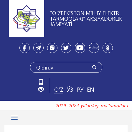
"O`ZBEKISTON MILLIY ELEKTR
TARMOQLARI" AKSIYADORLIK
JAMIYATI
O'Z
ЎЗ
РУ
EN
2019–2024-yillardagi maʼlumotlar
Toggle
navigation