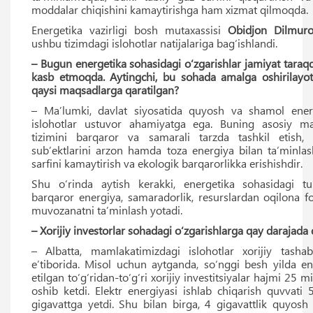
moddalar chiqishini kamaytirishga ham xizmat qilmoqda.
Energetika vazirligi bosh mutaxassisi
Obidjon Dilmur
ushbu tizimdagi islohotlar natijalariga bag‘ishlandi.
– Bugun energetika sohasidagi o‘zgarishlar jamiyat taraq
kasb etmoqda. Aytingchi, bu sohada amalga oshirilayotg
qaysi maqsadlarga qaratilgan?
– Ma’lumki, davlat siyosatida quyosh va shamol energi
islohotlar ustuvor ahamiyatga ega. Buning asosiy ma
tizimini barqaror va samarali tarzda tashkil etish, 
sub’ektlarini arzon hamda toza energiya bilan ta’minlash
sarfini kamaytirish va ekologik barqarorlikka erishishdir.
Shu o‘rinda aytish kerakki, energetika sohasidagi tu
barqaror energiya, samaradorlik, resurslardan oqilona f
muvozanatni ta’minlash yotadi.
– Xorijiy investorlar sohadagi o‘zgarishlarga qay darajada
– Albatta, mamlakatimizdagi islohotlar xorijiy tasha
e’tiborida. Misol uchun aytganda, so‘nggi besh yilda en
etilgan to‘g‘ridan-to‘g‘ri xorijiy investitsiyalar hajmi 25 
oshib ketdi. Elektr energiyasi ishlab chiqarish quvvati 
gigavattga yetdi. Shu bilan birga, 4 gigavattlik quyosh