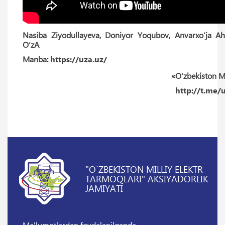
Nasiba Ziyodullayeva, Doniyor Yoqubov, Anvarxo‘ja A
O‘zA
Manba:
https://uza.uz/
«O‘zbekiston M
http://t.me
"O`ZBEKISTON MILLIY ELEKTR
TARMOQLARI" AKSIYADORLIK
JAMIYATI
Ma'lumotlardan foydalanilganda