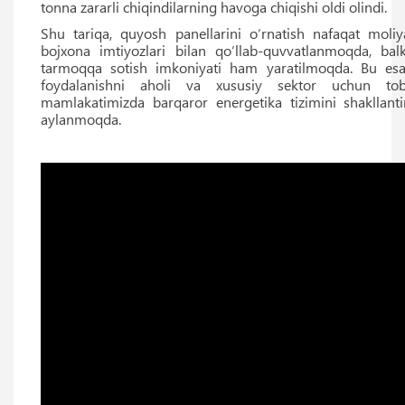
tonna zararli chiqindilarning havoga chiqishi oldi olindi.
Shu tariqa, quyosh panellarini o‘rnatish nafaqat moli
bojxona imtiyozlari bilan qo‘llab-quvvatlanmoqda, bal
tarmoqqa sotish imkoniyati ham yaratilmoqda. Bu esa
foydalanishni aholi va xususiy sektor uchun tobo
mamlakatimizda barqaror energetika tizimini shakllan
aylanmoqda.