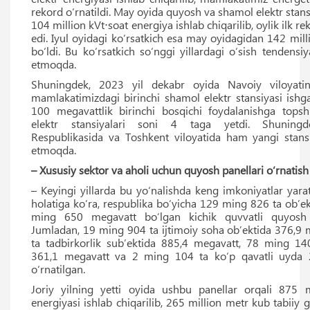
rekord o‘rnatildi. May oyida quyosh va shamol elektr stansi
104 million kVt⋅soat energiya ishlab chiqarilib, oylik ilk re
edi. Iyul oyidagi ko‘rsatkich esa may oyidagidan 142 mil
bo‘ldi. Bu ko‘rsatkich so‘nggi yillardagi o‘sish tendens
etmoqda.
Shuningdek, 2023 yil dekabr oyida Navoiy viloyat
mamlakatimizdagi birinchi shamol elektr stansiyasi ishga
100 megavattlik birinchi bosqichi foydalanishga topsh
elektr stansiyalari soni 4 taga yetdi. Shuningde
Respublikasida va Toshkent viloyatida ham yangi stans
etmoqda.
– Xususiy sektor va aholi uchun quyosh panellari o‘rnatis
– Keyingi yillarda bu yo‘nalishda keng imkoniyatlar yarat
holatiga ko‘ra, respublika bo‘yicha 129 ming 826 ta ob’
ming 650 megavatt bo‘lgan kichik quvvatli quyosh pa
Jumladan, 19 ming 904 ta ijtimoiy soha ob’ektida 376,9
ta tadbirkorlik sub’ektida 885,4 megavatt, 78 ming 14
361,1 megavatt va 2 ming 104 ta ko‘p qavatli uyda 
o‘rnatilgan.
Joriy yilning yetti oyida ushbu panellar orqali 875 m
energiyasi ishlab chiqarilib, 265 million metr kub tabiiy 