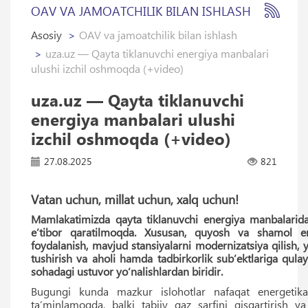
OAV VA JAMOATCHILIK BILAN ISHLASH
Asosiy
OAV va jamoatchilik bilan ishlash
uza.uz — Qayta tiklanuvchi energiya manbalari
ulushi izchil oshmoqda (+video)
uza.uz — Qayta tiklanuvchi
energiya manbalari ulushi
izchil oshmoqda (+video)
27.08.2025
821
Vatan uchun, millat uchun, xalq uchun!
Mamlakatimizda qayta tiklanuvchi energiya manbalarida
e’tibor qaratilmoqda. Xususan, quyosh va shamol en
foydalanish, mavjud stansiyalarni modernizatsiya qilish, 
tushirish va aholi hamda tadbirkorlik sub’ektlariga qulay
sohadagi ustuvor yo‘nalishlardan biridir.
Bugungi kunda mazkur islohotlar nafaqat energetika 
ta’minlamoqda, balki tabiiy gaz sarfini qisqartirish va