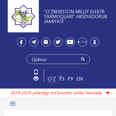
"O`ZBEKISTON MILLIY ELEKTR
TARMOQLARI" AKSIYADORLIK
JAMIYATI
O'Z
ЎЗ
РУ
EN
2019–2024-yillardagi maʼlumotlar ushbu havolada
arx
Toggle
navigation