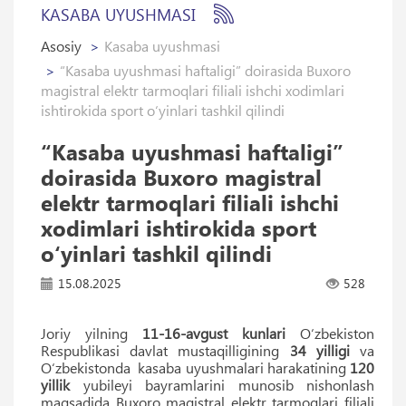
KASABA UYUSHMASI
Asosiy
Kasaba uyushmasi
“Kasaba uyushmasi haftaligi” doirasida Buxoro
magistral elektr tarmoqlari filiali ishchi xodimlari
ishtirokida sport o‘yinlari tashkil qilindi
“Kasaba uyushmasi haftaligi”
doirasida Buxoro magistral
elektr tarmoqlari filiali ishchi
xodimlari ishtirokida sport
o‘yinlari tashkil qilindi
15.08.2025
528
Joriy yilning
11-16-avgust kunlari
O‘zbekiston
Respublikasi davlat mustaqilligining
34 yilligi
va
O‘zbekistonda kasaba uyushmalari harakatining
120
yillik
yubileyi bayramlarini munosib nishonlash
maqsadida Buxoro magistral elektr tarmoqlari filiali