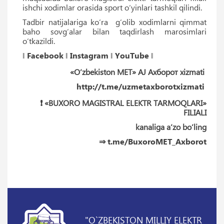
ishchi xodimlar orasida sport o‘yinlari tashkil qilindi.
Tadbir natijalariga ko‘ra g‘olib xodimlarni qimmat
baho sovg‘alar bilan taqdirlash marosimlari
o‘tkazildi.
‖
Facebook
‖
Instagram
‖
YouTube
‖
«O‘zbekiston MET» AJ Ахборот xizmati
http://t.me/uzmetaxborotxizmati
❗️ «BUXORO MAGISTRAL ELEKTR TARMOQLARI»
FILIALI
kanaliga a‘zo bo‘ling
⇒
t.me/BuxoroMET_Axborot
"O`ZBEKISTON MILLIY ELEKTR