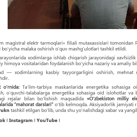
m magistral elektr tarmoqlari» filiali mutaxassislari tomonidan 
gi bo‘yicha malaka oshirish o‘quv mashg‘ulotlari tashkil etildi.
jarayonlarida xodimlarga ishlab chiqarish jarayonidagi xavfsizlik
 himoya vositalaridan foydalanish bo‘yicha nazariy va amaliy bili
 — xodimlarning kasbiy tayyorgarligini oshirish, mehnat muh
hdir.
 o‘rnida:
Taʼlim-tarbiya maskanlarida energetika sohasiga oid
ish, o‘quvchi-talabalarga energetika sohasiga oid islohotlar v
dagi rejalar bilan bo‘lishish maqsadida
«O‘zbekiston milliy el
arida “mahorat darslari”
o‘tib kelmoqda. Aksiyadorlik jamiyati
rukn
tashkil etilgan bo‘lib, unda shu yo‘nalishdagi xabar va yangilik
ok
‖
Instagram
‖
YouTube
‖