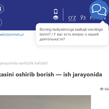
O'Z
ЎЗ
РУ
EN
Bizning faoliyatimizga taalluqli savolingiz 
xiv.uzbekistonmet.uz
bormi? / У вас есть вопрос о нашей 
деятельности?
rayonida xavfsizlik kafolati!
ini oshirib borish — ish jarayonida
66