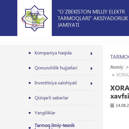
"O`ZBEKISTON MILLIY ELEKTR
TARMOQLARI" AKSIYADORLIK
JAMIYATI
Kompaniya haqida
TARMOQ
Asosiy
Qonunchilik hujjatlari
XORAZM
Investitsiya salohiyati
XORAZ
xavfsi
Qiziqarli xabarlar
14.08.
Yangiliklar
Tarmoq ilmiy-texnik