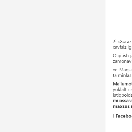
⚡️ «Xoraz
xavfsizli
O‘qitish 
zamonaviy
⇒ Maqsad
ta’minlas
Ma’lumot
yuklaltir
istiqbol
muassasal
maxsus 
‖
Facebo