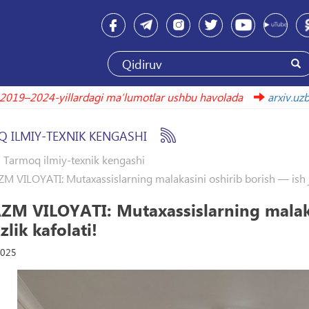
2019–2024-yillardagi maʼlumotlar ushbu havolada
ar
 ILMIY-TEXNIK KENGASHI
Tarmoq ilmiy-texnik kengashi
 VILOYATI: Mutaxassislarning malakasini oshirib borish — ish ja
M VILOYATI: Mutaxassislarning malakas
zlik kafolati!
2025