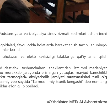
Podstansiyalar va izolyatsiya-sinov xizmati xodimlari uchun texn
 qoidalari, favqulodda holatlarda harakatlanish tartibi, shuningd
mlar berildi.
ofazasi va elektr xavfsizligi talablariga qat’iy amal qilis
 dastlabki tushunchalarni shakllantirish, isteʼmol madaniyat
a bu murakkab jarayonda erishilgan yutuqlar, mavjud kamchilikl
ektr tarmoqlari» aksiyadorlik jamiyati mutaxassislari turli o‘
 rasmiy veb-saytida “Tarmoq ilmiy-texnik kengashi” deb nomlan
lar eʼlon qilib boriladi.
«O‘zbekiston MET» AJ Axborot xizm