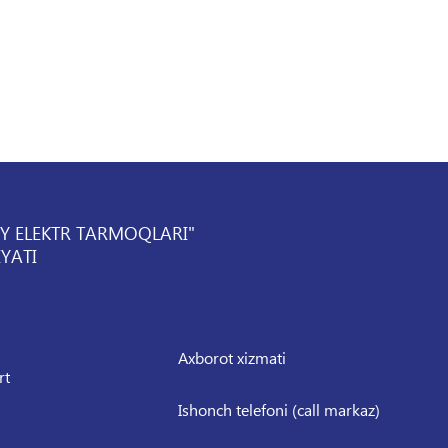
IY ELEKTR TARMOQLARI"
YATI
Axborot xizmati
rt
Ishonch telefoni (call markaz)