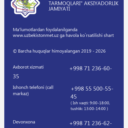
TARMOQLARI" AKSIYADORLIK
JAMIYATI
Ma'lumotlardan foydalanilganda
www.uzbekistonmet.uz ga havola ko`rsatilishi shart
© Barcha huquqlar himoyalangan 2019 - 2026
Axborot xizmati
+998 71 236-60-
35
Ishonch telefoni (call
+998 55 500-55-
markaz)
45
( Ish vaqti: 9:00-18:00,
tushlik: 13:00-14:00 )
Devonxona
+998 71 236-62-