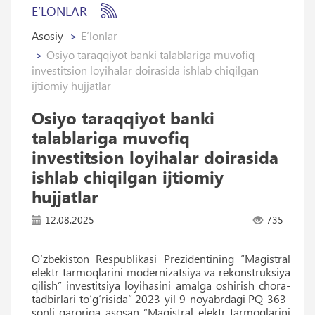
E’LONLAR
Asosiy
E’lonlar
Osiyo taraqqiyot banki talablariga muvofiq
investitsion loyihalar doirasida ishlab chiqilgan
ijtiomiy hujjatlar
Osiyo taraqqiyot banki
talablariga muvofiq
investitsion loyihalar doirasida
ishlab chiqilgan ijtiomiy
hujjatlar
12.08.2025
735
O‘zbekiston Respublikasi Prezidentining “Magistral
elektr tarmoqlarini modernizatsiya va rekonstruksiya
qilish” investitsiya loyihasini amalga oshirish chora-
tadbirlari to‘g‘risida” 2023-yil 9-noyabrdagi PQ-363-
sonli qaroriga asosan “Magistral elektr tarmoqlarini