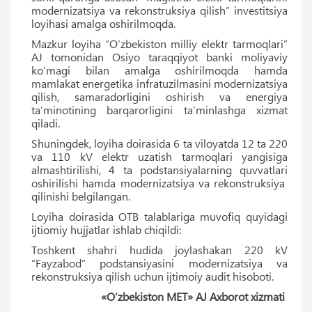
modernizatsiya va rekonstruksiya qilish” investitsiya
loyihasi amalga oshirilmoqda.
Mazkur loyiha “O‘zbekiston milliy elektr tarmoqlari”
AJ tomonidan Osiyo taraqqiyot banki moliyaviy
ko‘magi bilan amalga oshirilmoqda hamda
mamlakat energetika infratuzilmasini modernizatsiya
qilish, samaradorligini oshirish va energiya
taʼminotining barqarorligini taʼminlashga xizmat
qiladi.
Shuningdek, loyiha doirasida 6 ta viloyatda 12 ta 220
va 110 kV elektr uzatish tarmoqlari yangisiga
almashtirilishi, 4 ta podstansiyalarning quvvatlari
oshirilishi hamda modernizatsiya va rekonstruksiya
qilinishi belgilangan.
Loyiha doirasida OTB talablariga muvofiq quyidagi
ijtiomiy hujjatlar ishlab chiqildi:
Toshkent shahri hudida joylashakan 220 kV
“Fayzabod” podstansiyasini modernizatsiya va
rekonstruksiya qilish uchun ijtimoiy audit hisoboti.
«O‘zbekiston MET» AJ Axborot xizmati