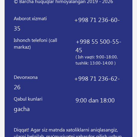
© Barcha huquqlar himoyalangan 2019 - 2026
Axborot xizmati
+998 71 236-60-
35
Ishonch telefoni (call
+998 55 500-55-
markaz)
45
( Ish vaqti: 9:00-18:00,
tushlik: 13:00-14:00 )
Devonxona
+998 71 236-62-
26
Qabul kunlari
9:00 dan 18:00
gacha
Diqqat! Agar siz matnda xatoliklarni aniqlasangiz,
ularni belgilab, ma'muriyatni xabardor qilish uchun