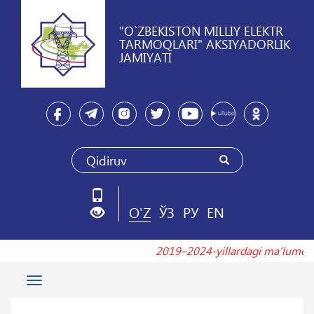
"O`ZBEKISTON MILLIY ELEKTR
TARMOQLARI" AKSIYADORLIK
JAMIYATI
O'Z
ЎЗ
РУ
EN
2019–2024-yillardagi maʼlumo
Toggle
navigation