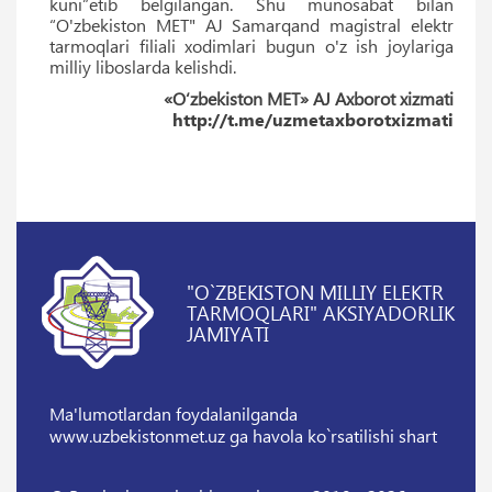
kuni”etib belgilangan. Shu munosabat bilan
“O'zbekiston MET" AJ Samarqand magistral elektr
tarmoqlari filiali xodimlari bugun o'z ish joylariga
milliy liboslarda kelishdi.
«O‘zbekiston MET» AJ Axborot xizmati
http://t.me/uzmetaxborotxizmati
"O`ZBEKISTON MILLIY ELEKTR
TARMOQLARI" AKSIYADORLIK
JAMIYATI
Ma'lumotlardan foydalanilganda
www.uzbekistonmet.uz ga havola ko`rsatilishi shart