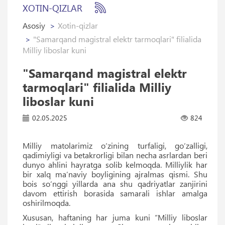
XOTIN-QIZLAR
Asosiy
Xotin-qizlar
"Samarqand magistral elektr tarmoqlari" filialida
Milliy liboslar kuni
"Samarqand magistral elektr
tarmoqlari" filialida Milliy
liboslar kuni
02.05.2025
824
Milliy matolarimiz o‘zining turfaligi, go‘zalligi,
qadimiyligi va betakrorligi bilan necha asrlardan beri
dunyo ahlini hayratga solib kelmoqda. Milliylik har
bir xalq ma’naviy boyligining ajralmas qismi. Shu
bois so‘nggi yillarda ana shu qadriyatlar zanjirini
davom ettirish borasida samarali ishlar amalga
oshirilmoqda.
Xususan, haftaning har juma kuni “Milliy liboslar