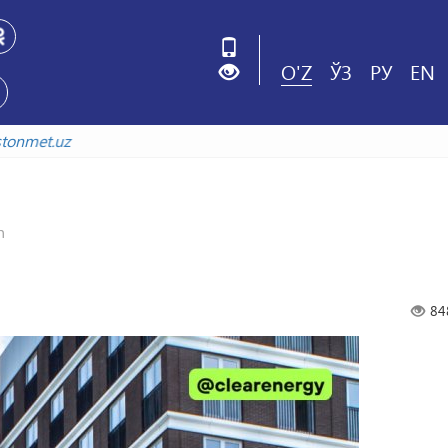
O'Z
ЎЗ
РУ
EN
uzbekistonmet.uz
h
84