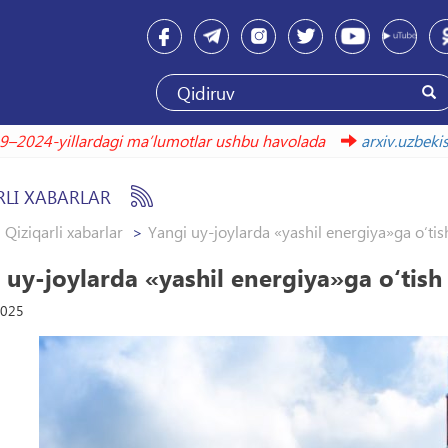
2019–2024-yillardagi maʼlumotlar ushbu havolada
arxiv.
RLI XABARLAR
Qiziqarli xabarlar
Yangi uy-joylarda «yashil energiya»ga o‘tis
 uy-joylarda «yashil energiya»ga o‘tish
2025