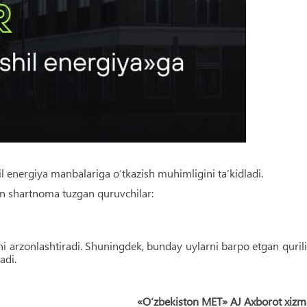
l energiya manbalariga o‘tkazish muhimligini ta’kidladi.
an shartnoma tuzgan quruvchilar:
ini arzonlashtiradi. Shuningdek, bunday uylarni barpo etgan quril
adi.
«O‘zbekiston MET» AJ Axborot xizm