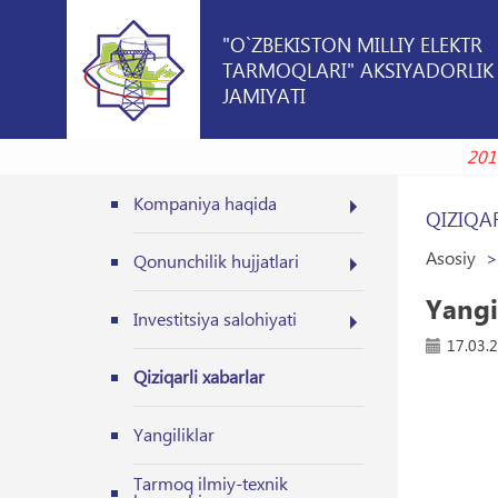
"O`ZBEKISTON MILLIY ELEKTR
TARMOQLARI" AKSIYADORLIK
JAMIYATI
Kompaniya haqida
QIZIQA
Asosiy
Qonunchilik hujjatlari
Yangi
Investitsiya salohiyati
17.03.
Qiziqarli xabarlar
Yangiliklar
Tarmoq ilmiy-texnik