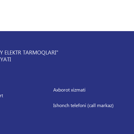
IY ELEKTR TARMOQLARI"
YATI
Axborot xizmati
rt
Ishonch telefoni (call markaz)