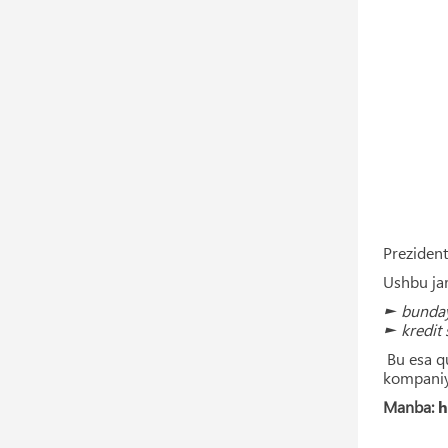
Prezident
Ushbu jar
► bunday 
► kredit 
Bu esa qu
kompaniya
Manba:
h