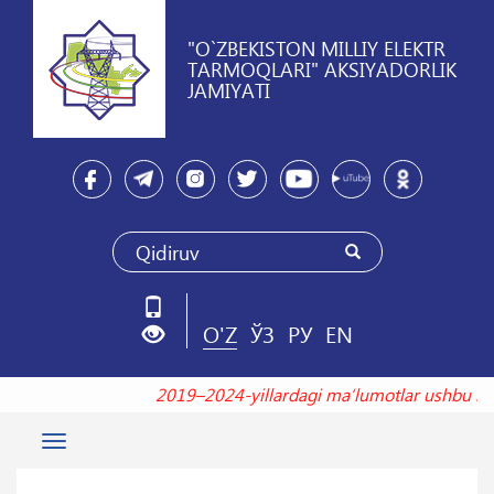
"O`ZBEKISTON MILLIY ELEKTR
TARMOQLARI" AKSIYADORLIK
JAMIYATI
O'Z
ЎЗ
РУ
EN
2019–2024-yillardagi maʼlumotlar ushbu
Toggle
navigation