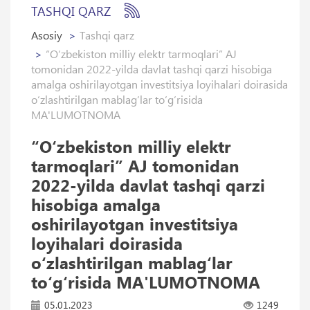
TASHQI QARZ
Asosiy
Tashqi qarz
“O‘zbekiston milliy elektr tarmoqlari” AJ
tomonidan 2022-yilda davlat tashqi qarzi hisobiga
amalga oshirilayotgan investitsiya loyihalari doirasida
o‘zlashtirilgan mablag‘lar to‘g‘risida
MA'LUMOTNOMA
“O‘zbekiston milliy elektr
tarmoqlari” AJ tomonidan
2022-yilda davlat tashqi qarzi
hisobiga amalga
oshirilayotgan investitsiya
loyihalari doirasida
o‘zlashtirilgan mablag‘lar
to‘g‘risida MA'LUMOTNOMA
05.01.2023
1249