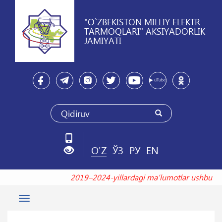
"O`ZBEKISTON MILLIY ELEKTR
TARMOQLARI" AKSIYADORLIK
JAMIYATI
O'Z
ЎЗ
РУ
EN
2019–2024-yillardagi maʼlumotlar ushbu
Toggle
navigation