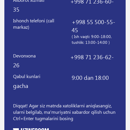
+998 71 236-60-
35
Ishonch telefoni (call
+998 55 500-55-
markaz)
45
( Ish vaqti: 9:00-18:00,
tushlik: 13:00-14:00 )
Devonxona
+998 71 236-62-
26
Qabul kunlari
9:00 dan 18:00
gacha
Diqqat! Agar siz matnda xatoliklarni aniqlasangiz,
ularni belgilab, ma'muriyatni xabardor qilish uchun
Ctrl+Enter tugmalarini bosing