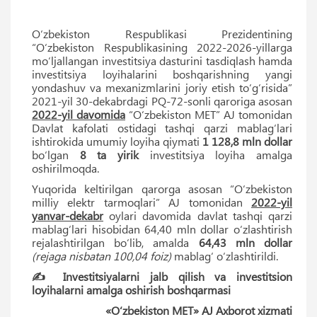
O‘zbekiston Respublikasi Prezidentining
“O‘zbekiston Respublikasining 2022-2026-yillarga
mo‘ljallangan investitsiya dasturini tasdiqlash hamda
investitsiya loyihalarini boshqarishning yangi
yondashuv va mexanizmlarini joriy etish to‘g‘risida”
2021-yil 30-dekabrdagi PQ-72-sonli qaroriga asosan
2022-yil davomida
“O‘zbekiston MET” AJ tomonidan
Davlat kafolati ostidagi tashqi qarzi mablag‘lari
ishtirokida umumiy loyiha qiymati
1 128,8 mln dollar
bo‘lgan
8 ta yirik
investitsiya loyiha amalga
oshirilmoqda.
Yuqorida keltirilgan qarorga asosan “O‘zbekiston
milliy elektr tarmoqlari” AJ tomonidan
2022-yil
yanvar-dekabr
oylari davomida davlat tashqi qarzi
mablag‘lari hisobidan 64,40 mln dollar o‘zlashtirish
rejalashtirilgan bo‘lib, amalda
64,43 mln dollar
(rejaga nisbatan 100,04 foiz)
mablag‘ o‘zlashtirildi.
✍️ Investitsiyalarni jalb qilish va investitsion
loyihalarni amalga oshirish boshqarmasi
«O‘zbekiston MET» AJ Axborot xizmati