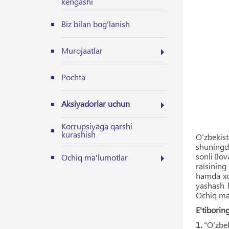
kengashi
Biz bilan bog'lanish
Murojaatlar
Pochta
Aksiyadorlar uchun
Korrupsiyaga qarshi
kurashish
O‘zbekis
shuningde
sonli Ilo
Ochiq ma'lumotlar
raisining
hamda xor
yashash 
Ochiq ma'
E'tiborin
1.
“O‘zbe