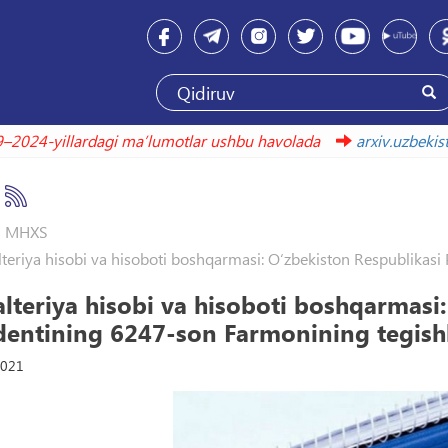
2019–2024-yillardagi maʼlumotlar ushbu havolada
arxiv.uz
MHXS
teriya hisobi va hisoboti boshqarmasi: O‘zbekiston Respublikasi 
lteriya hisobi va hisoboti boshqarmasi:
dentining 6247-son Farmonining tegishli
2021