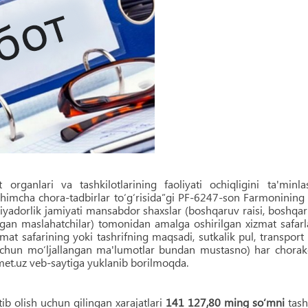
organlari va tashkilotlarining faoliyati ochiqligini ta'minla
shimcha chora-tadbirlar to‘g‘risida”gi PF-6247-son Farmonining
ksiyadorlik jamiyati mansabdor shaxslar (boshqaruv raisi, boshqa
rilgan maslahatchilar) tomonidan amalga oshirilgan xizmat safarl
at safarining yoki tashrifning maqsadi, sutkalik pul, transport
sh uchun mo‘ljallangan ma'lumotlar bundan mustasno) har chora
et.uz veb-saytiga yuklanib borilmoqda.
b olish uchun qilingan xarajatlari
141 127,80 ming so‘mni
tash