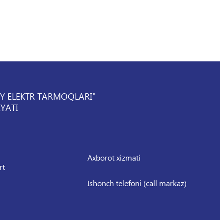
IY ELEKTR TARMOQLARI"
YATI
Axborot xizmati
rt
Ishonch telefoni (call markaz)