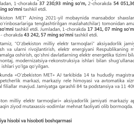
mladan, 1-chorakda
37 230,93 ming so‘m,
2-chorakda
54 051,3
ing so‘mni
tashkil etdi.
ekiston MET” AJning 2021-yil mobaynida mansabdor shaxslar b
 o‘rinbosarlariga tenglashtirilgan maslahatchilar) tomonidan ama
so‘mni
tashkil etdi. Jumladan, 1-chorakda
17 341, 07 ming so‘m
- chorakda
43 242, 57 ming so‘mni
tashkil etdi.
‘tamiz, “O‘zbekiston milliy elektr tarmoqlari” aksiyadorlik jam
sh va ularni rivojlantirish, elektr energiyani Respublikaning m
 amalga oshirish, qo‘shni davlatlarning elektr energetika tizimi bi
montaj, modernizatsiya-rekonstruksiya ishlari bilan shug‘ullana
ishlari yo‘lga qo‘yilgan.
unda «O‘zbekiston MET» AJ tarkibida 14 ta hududiy magistral e
spetcherlik markazi, markaziy rele himoyasi va avtomatika xizma
l filiallar mavjud. Jamiyatga qarashli 84 ta podstansiya va 11 40
ton milliy elektr tarmoqlari» aksiyadorlik jamiyati markaziy a
aqin ziyod mutaxassis-xodimlar mehnat faoliyati olib bormoqda.
iya hisobi va hisoboti boshqarmasi