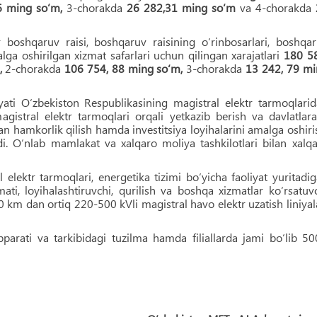
6 ming so‘m,
3-chorakda
26 282,31 ming so‘m
va 4-chorakda
oshqaruv raisi, boshqaruv raisining o‘rinbosarlari, boshqa
lga oshirilgan xizmat safarlari uchun qilingan xarajatlari
180 58
,
2-chorakda
106 754, 88 ming so‘m,
3-chorakda
13 242, 79 m
iyati O‘zbekiston Respublikasining magistral elektr tarmoqlari
agistral elektr tarmoqlari orqali yetkazib berish va davlatlar
lan hamkorlik qilish hamda investitsiya loyihalarini amalga oshiri
di. O‘nlab mamlakat va xalqaro moliya tashkilotlari bilan xalq
lektr tarmoqlari, energetika tizimi bo‘yicha faoliyat yuritadi
ti, loyihalashtiruvchi, qurilish va boshqa xizmatlar ko‘rsatuv
0 km dan ortiq 220-500 kVli magistral havo elektr uzatish liniyal
pparati va tarkibidagi tuzilma hamda filiallarda jami bo‘lib 5