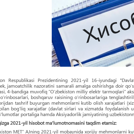
ton Respublikasi Prezidentining 2021-yil 16-iyundagi "Davlat 
k, jamoatchilik nazoratini samarali amalga oshirishga doir qo‘
vasi, 4-bandiga muvofiq “O‘zbekiston milliy elektr tarmoqlari” a
 o‘rinbosarlari, boshqaruv raisining o‘rinbosarlariga tenglashti
ijdan tashrif buyurgan mehmonlarni kutib olish xarajatlari (xizm
bilan bog‘liq xarajatlar (davlat sirlari va xizmatda foydalani
lumotlar portaliga hamda Aksiyadorlik jamiyatining uzbekistonm
gizga 2021-yil hisobot ma'lumotnomasini taqdim etamiz:
kiston MET” AJning 2021-yil mobaynida xorijiy mehmonlarni kuti