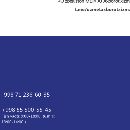
«O‘zbekiston MET» AJ Axborot xizm
t.me/uzmetaxborotxizma
+998 71 236-60-35
+998 55 500-55-45
( Ish vaqti: 9:00-18:00, tushlik:
13:00-14:00 )