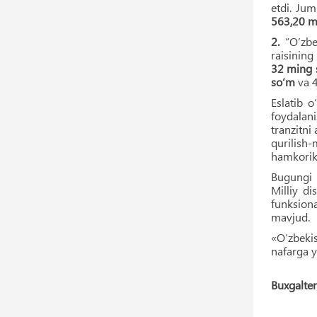
etdi. Ju
563,20 m
2.
“O‘zb
raisining
32 ming 
so‘m
va 4
Eslatib o
foydalani
tranzitni
qurilish-
hamkorik 
Bugungi k
Milliy di
funksiona
mavjud.
«O‘zbekis
nafarga y
Buxgalter