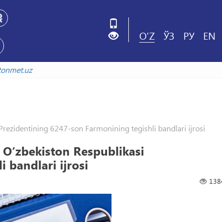
O'Z
ЎЗ
РУ
EN
bekistonmet.uz
Prezidentining 6247-son Farmonining tegishli bandlari ijrosi
 O‘zbekiston Respublikasi
 bandlari ijrosi
138