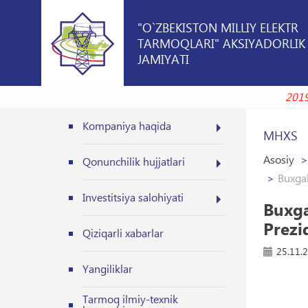
"O`ZBEKISTON MILLIY ELEKTR
TARMOQLARI" AKSIYADORLIK
JAMIYATI
Kompaniya haqida
MHXS
Asosiy
Qonunchilik hujjatlari
Buxgal
Investitsiya salohiyati
Buxga
Prezi
Qiziqarli xabarlar
25.11.
Yangiliklar
Tarmoq ilmiy-texnik