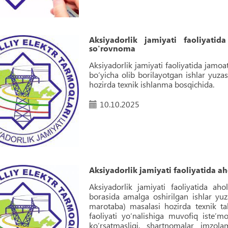
Aksiyadorlik jamiyati faoliyatid
so'rovnoma
Aksiyadorlik jamiyati faoliyatida jamoa
bo‘yicha olib borilayotgan ishlar yuzas
hozirda texnik ishlanma bosqichida.
10.10.2025
Aksiyadorlik jamiyati faoliyatida a
Aksiyadorlik jamiyati faoliyatida aho
borasida amalga oshirilgan ishlar yu
marotaba) masalasi hozirda texnik tak
faoliyati yo‘nalishiga muvofiq isteʼmo
ko‘rsatmasligi, shartnomalar imzola