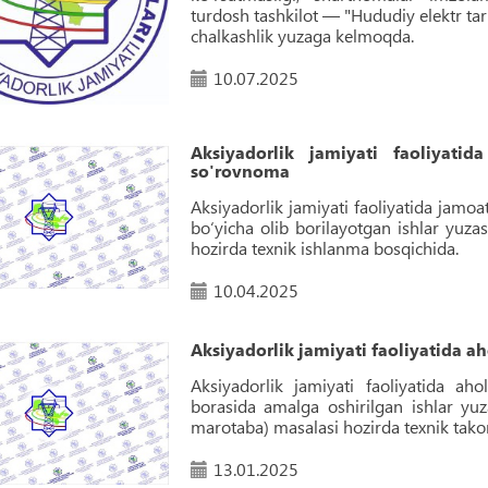
turdosh tashkilot — "Hududiy elektr tar
chalkashlik yuzaga kelmoqda.
10.07.2025
Aksiyadorlik jamiyati faoliyatid
so'rovnoma
Aksiyadorlik jamiyati faoliyatida jamoa
bo‘yicha olib borilayotgan ishlar yuzas
hozirda texnik ishlanma bosqichida.
10.04.2025
Aksiyadorlik jamiyati faoliyatida a
Aksiyadorlik jamiyati faoliyatida aho
borasida amalga oshirilgan ishlar yu
marotaba) masalasi hozirda texnik tako
13.01.2025