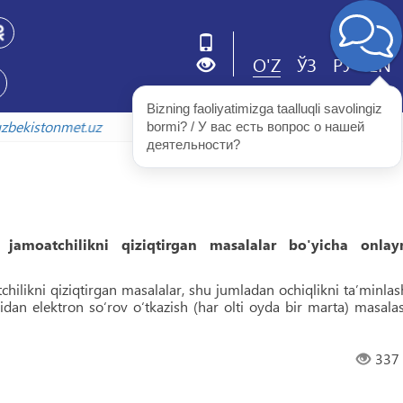
O'Z
ЎЗ
РУ
EN
Bizning faoliyatimizga taalluqli savolingiz 
rxiv.uzbekistonmet.uz
bormi? / У вас есть вопрос о нашей 
деятельности?
a jamoatchilikni qiziqtirgan masalalar bo'yicha onlay
tchilikni qiziqtirgan masalalar, shu jumladan ochiqlikni taʼminlas
idan elektron so‘rov o‘tkazish (har olti oyda bir marta) masalas
337