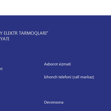
IY ELEKTR TARMOQLARI"
YATI
Axborot xizmati
rt
Ishonch telefoni (call markaz)
Devonxona