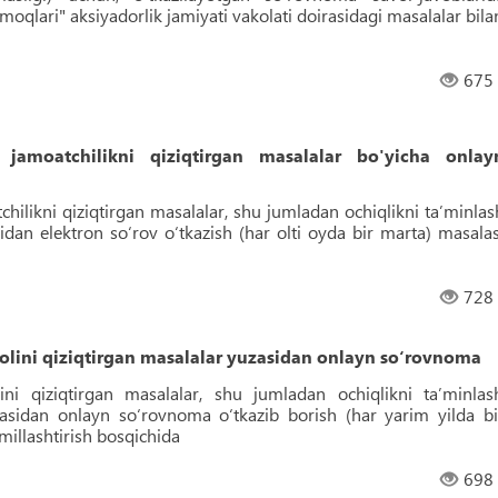
moqlari" aksiyadorlik jamiyati vakolati doirasidagi masalalar bila
675
a jamoatchilikni qiziqtirgan masalalar bo'yicha onlay
tchilikni qiziqtirgan masalalar, shu jumladan ochiqlikni taʼminlas
idan elektron so‘rov o‘tkazish (har olti oyda bir marta) masalas
728
holini qiziqtirgan masalalar yuzasidan onlayn so‘rovnoma
lini qiziqtirgan masalalar, shu jumladan ochiqlikni taʼminlas
zasidan onlayn so‘rovnoma o‘tkazib borish (har yarim yilda bi
millashtirish bosqichida
698