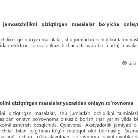
a jamoatchilikni qiziqtirgan masalalar bo'yicha onlay
tchilikni qiziqtirgan masalalar, shu jumladan ochiqlikni taʼminlas
idan elektron so‘rov o‘tkazish (har olti oyda bir marta) masalas
653
holini qiziqtirgan masalalar yuzasidan onlayn so‘rovnoma
lini qiziqtirgan masalalar, shu jumladan ochiqlikni taʼminlas
zasidan onlayn so‘rovnoma o‘tkazib borish (har yarim yilda bi
omillashtirish bosqichida. Qolaversa, Aksiyadorlik jamiyati o‘
lchilar bilan to‘g‘ridan-to‘g‘ri muloqot olib bormasligi (xizma
masligi) uchun, o‘tkazilayotgan so‘rovnoma savol-javoblarid