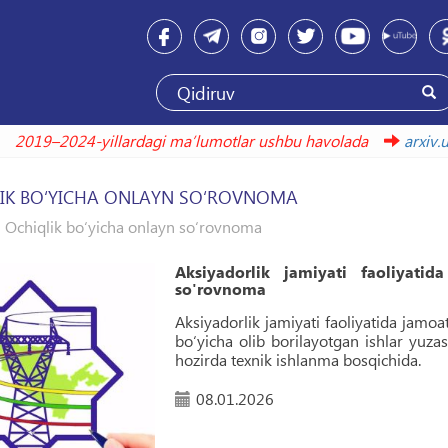
2019–2024-yillardagi maʼlumotlar ushbu havolada
a
IK BO‘YICHA ONLAYN SO‘ROVNOMA
Ochiqlik bo‘yicha onlayn so‘rovnoma
Aksiyadorlik jamiyati faoliyatid
so'rovnoma
Aksiyadorlik jamiyati faoliyatida jamoa
bo‘yicha olib borilayotgan ishlar yuzas
hozirda texnik ishlanma bosqichida.
08.01.2026