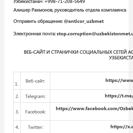
Узбекистана»: +998-71-208-5649
Алишер Рахмонов, руководитель отдела комплаенса
Отправить обращение:
@anticor_uzbmet
Электронная почта:
stop.corruption@uzbekistonmet.
ВЕБ-САЙТ И СТРАНИЧКИ СОЦИАЛЬНЫХ СЕТЕЙ А
УЗБЕКИСТ
https://www
Веб-cайт:
1.
https://t.m
2.
Telegram:
https://www.facebook.com/Ozbekis
3.
Facebook:
https://x
4.
Twitter: