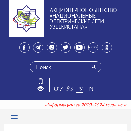
АКЦИОНЕРНОЕ ОБЩЕСТВО
«НАЦИОНАЛЬНЫЕ
ЭЛЕКТРИЧЕСКИЕ СЕТИ
УЗБЕКИСТАНА»
O'Z
ЎЗ
РУ
EN
Информацию за 2019–2024 годы можн
Toggle
navigation