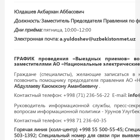
Юлдашев Акбархан Аббасович
Должность:
Заместитель Председателя Правления по 
Дни приёма:
пятница,
10:00–12:00
Электронная почта:
a.yuldoshev@uzbekistonmet.uz
ГРАФИК
проведения
«
Выездных
приемов
» в
заместителями
АО
 «
Национальные
электрические
Граждане (специалисты), желающие записаться в
позвонить помощнику председателя правления АО «Н
Абдуллаеву Каюмжону Аманбаевичу
.
Контактный телефон: +998 (71) 236-56-22 E-mail:
info
Руководитель информационной службы, пресс-секр
вопросам информационной политики - Урунов Улугбек
Контактный телефон: +998 71 236-60-35
Горячая линия (колл-центр) +998 55 500-55-45; Спец
503-1392; Специальный номер для связи при выявле