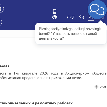
O'Z
ЎЗ
РУ
EN
Bizning faoliyatimizga taalluqli savolingiz 
bormi? / У вас есть вопрос о нашей 
деятельности?
едств
дств в 1-м квартале 2026 года в Акционерном обществ
бекистана» представлена ​​в приложении ниже.
258
становительных и ремонтных работах