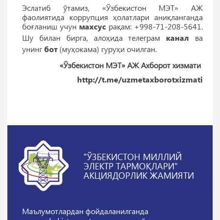
Эслатиб ўтамиз, «Ўзбекистон МЭТ» АЖ
фаолиятида коррупция ҳолатлари аниқланганда
боғланиш учун
махсус
рақам: +998-71-208-5641.
Шу билан бирга, алоҳида телеграм
канал
ва
унинг
бот
(муҳокама) гуруҳи очилган.
«Ўзбекистон МЭТ» АЖ Ахборот хизмати
http://t.me/uzmetaxborotxizmati
"ЎЗБЕКИСТОН МИЛЛИЙ
ЭЛЕКТР ТАРМОҚЛАРИ"
АКЦИЯДОРЛИК ЖАМИЯТИ
Маълумотлардан фойдаланилганда