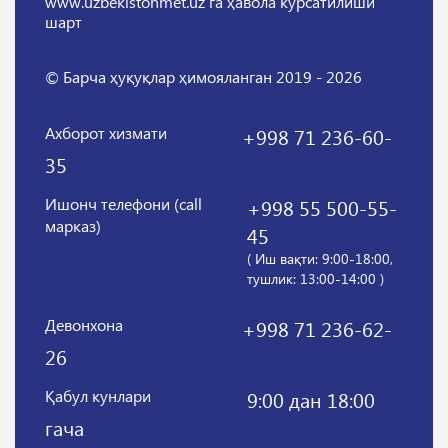
www.uzbekistonmet.uz га ҳавола кўрсатилиши
шарт
© Барча ҳуқуқлар ҳимояланган 2019 - 2026
Ахборот хизмати
+998 71 236-60-
35
Ишонч телефони (call
+998 55 500-55-
марказ)
45
( Иш вақти: 9:00-18:00,
тушлик: 13:00-14:00 )
Девонхона
+998 71 236-62-
26
Қабул кунлари
9:00 дан 18:00
гача