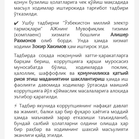
қонун бузилиш ҳолатларига чек қўйиш мақсадида
масъул ходимлар иштирокида тарғибот тадбири
ўтказилди.
✔️ Ушбу тадбирни “Ўзбекистон миллий электр
тармоқлари” АЖнинг Мувофиқлик тизими
(комплаенс) хизмати бошлиғи
Алишер
Рахмонов
олиб борди. Унда ҳамда хизмат
ходими
Зокир Хакимов
ҳам иштирок этди.
Тадбирда соҳада ноқонуний хатти-ҳаракатларга
барҳам бериш, коррупцияга қарши муросасиз
муносабатда бўлиш, ходимларда поклик,
ҳалоллик, шаффофлик ва
қонунчиликка қатъий
риоя этиш маданиятини шакллантириш
ҳамда иш
фаолияти давомида ходимлар ўртасида маиший
коррупцияга йўл қўймаслик масалаларига алоҳида
эътибор қаратилди.
⚡️ Тадбир якунида коррупциянинг нафақат давлат
ва жамият, балки ҳар бир фуқаро ҳаётига моддий
ҳамда маънавий зарар етказиши таъкидланиб,
бундай салбий ҳолатларни олдини олишда ҳар
бир раҳбар ва ходимнинг шахсий масъулияти
эканлиги қайд этилди.