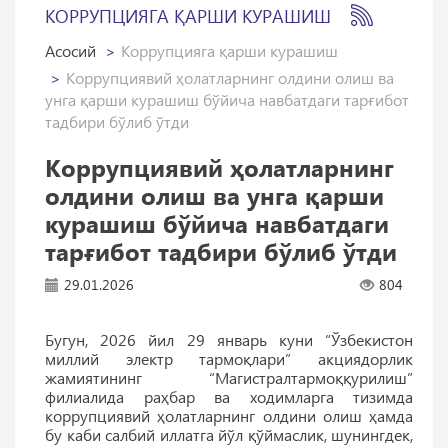
КОРРУПЦИЯГА ҚАРШИ КУРАШИШ
Асосий
Коррупцияга қарши курашиш
Коррупциявий ҳолатларнинг олдини олиш ва
унга қарши курашиш бўйича навбатдаги тарғибот
тадбири бўлиб ўтди
Коррупциявий ҳолатларнинг
олдини олиш ва унга қарши
курашиш бўйича навбатдаги
тарғибот тадбири бўлиб ўтди
29.01.2026
804
Бугун, 2026 йил 29 январь куни “Ўзбекистон
миллий электр тармоқлари” акциядорлик
жамиятининг “Магистралтармоққурилиш”
филиалида раҳбар ва ходимларга тизимда
коррупциявий ҳолатларнинг олдини олиш ҳамда
бу каби салбий иллатга йўл қўймаслик, шунингдек,